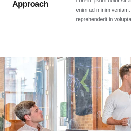
Lorem ipsum dolor sit a
Approach
enim ad minim veniam. Q
reprehenderit in volupta