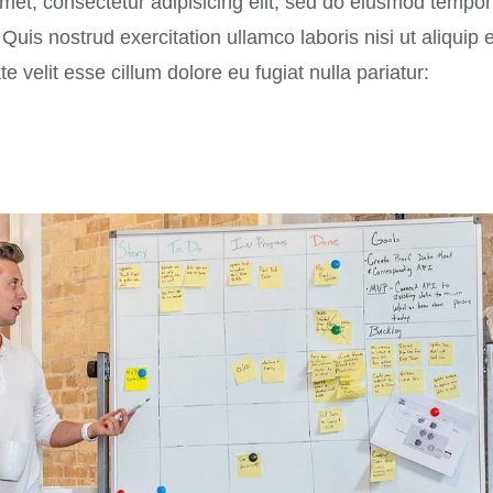
met, consectetur adipisicing elit, sed do eiusmod tempor 
uis nostrud exercitation ullamco laboris nisi ut aliquip
te velit esse cillum dolore eu fugiat nulla pariatur: