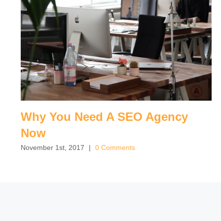
Why You Need A SEO Agency
Now
November 1st, 2017
|
0 Comments