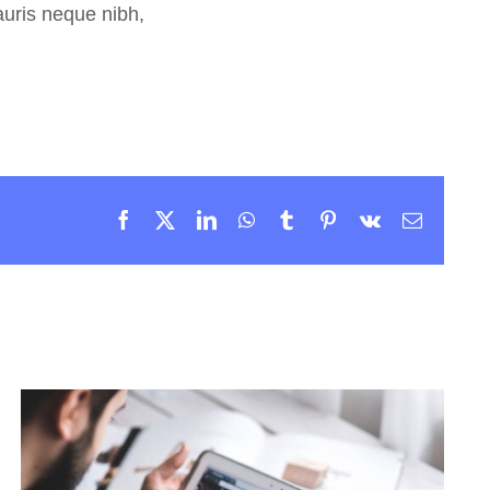
auris neque nibh,
Facebook
X
LinkedIn
WhatsApp
Tumblr
Pinterest
Vk
Email