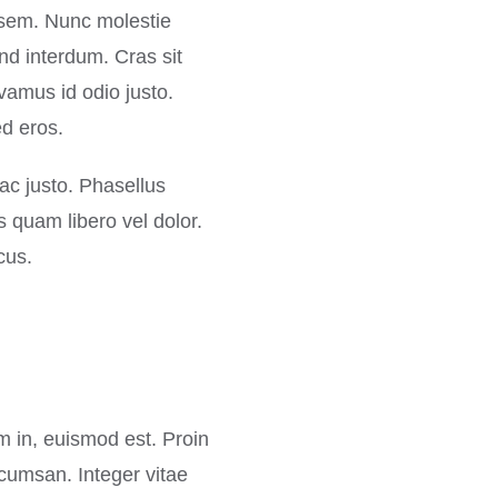
e sem. Nunc molestie
nd interdum. Cras sit
ivamus id odio justo.
d eros.
t ac justo. Phasellus
s quam libero vel dolor.
cus.
m in, euismod est. Proin
cumsan. Integer vitae