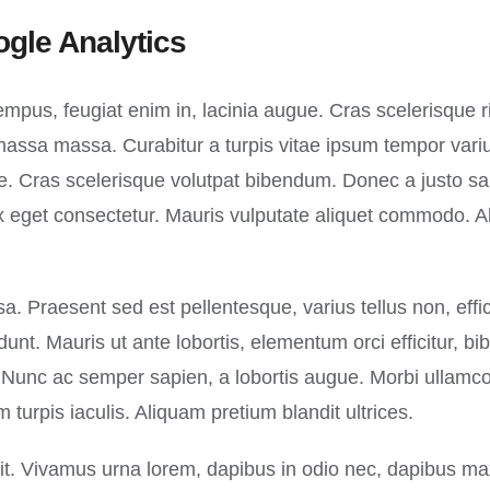
gle Analytics
mpus, feugiat enim in, lacinia augue. Cras scelerisque ri
massa massa. Curabitur a turpis vitae ipsum tempor variu
ere. Cras scelerisque volutpat bibendum. Donec a justo s
 eget consectetur. Mauris vulputate aliquet commodo. Al
. Praesent sed est pellentesque, varius tellus non, effici
idunt. Mauris ut ante lobortis, elementum orci efficitur, b
ue. Nunc ac semper sapien, a lobortis augue. Morbi ullamc
turpis iaculis. Aliquam pretium blandit ultrices.
lit. Vivamus urna lorem, dapibus in odio nec, dapibus m