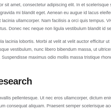
 sit amet, consectetur adipiscing elit. In et scelerisqu
gravida mi blandit eget. Aenean eu augue id lacus eleife
 lacinia ullamcorper. Nam facilisis a orci quis tempus. V
us. Donec nec neque non ligula vestibulum blandit id se
a lacinia lobortis. Morbi at velit at velit auctor efficitur u
lerisque vestibulum, nunc libero bibendum massa, ut ultrice
lor. Suspendisse maximus odio mollis massa tristique rhon
esearch
onvallis pellentesque. Ut nec eros ullamcorper, dictum eni
psum consequat aliquam. Praesent semper scelerisque ac